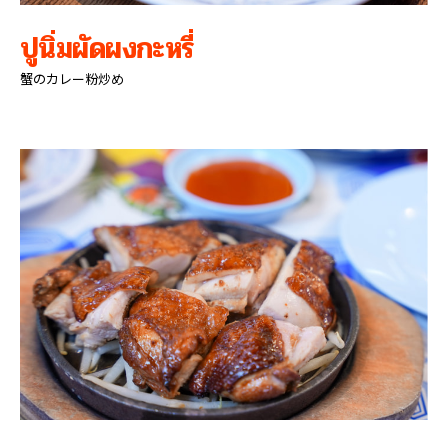
ปูนิ่มผัดผงกะหรี่
蟹のカレー粉炒め