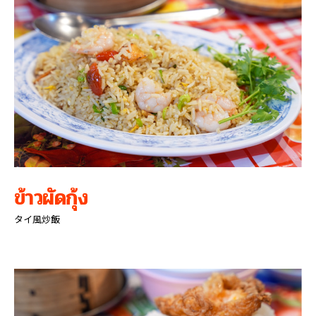
ข้าวผัดกุ้ง
タイ風炒飯