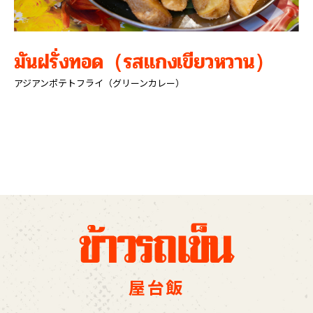
มันฝรั่งทอด
（รสแกงเขียวหวาน）
アジアンポテトフライ（グリーンカレー）
屋台飯