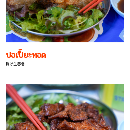
ปอเปี๊ยะทอด
揚げ生春巻