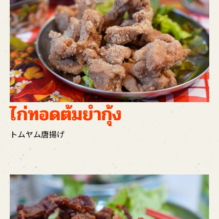
ไก่ทอดต้มยำกุ้ง
トムヤム唐揚げ