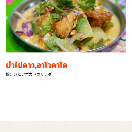
ยำไข่ดาว,อาโวคาโด
揚げ卵とアボガドのサラダ