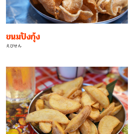
ขนมปังกุ้ง
えびせん