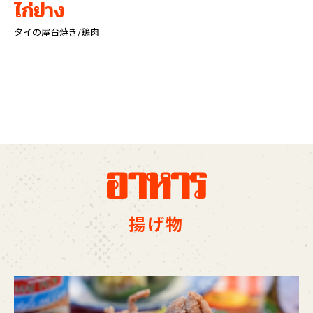
ไก่ย่าง
タイの屋台焼き/鶏肉
揚げ物