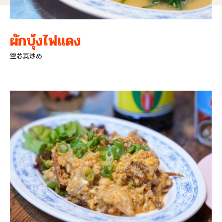
ผักบุ้งไฟแดง
空芯菜炒め