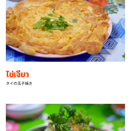
ไข่เจียว
タイの玉子焼き