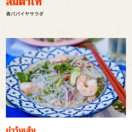
ส้มตำไท
青パパイヤサラダ
ยำวุ้นเส้น