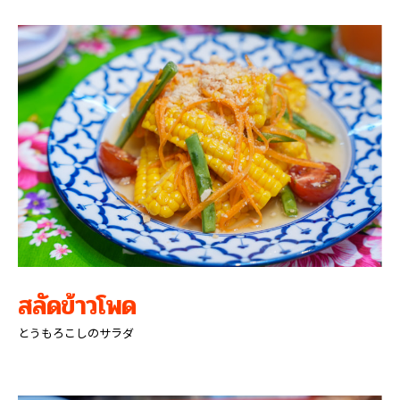
สลัดข้าวโพด
とうもろこしのサラダ