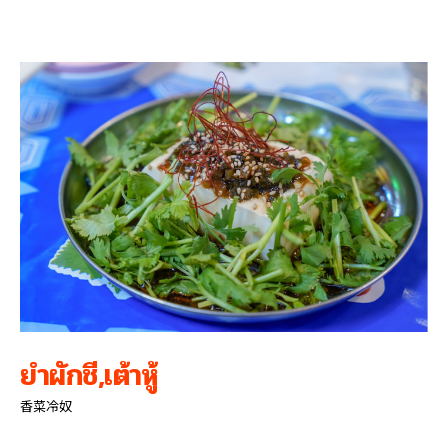
ยำผักชี,เต้าหู้
香菜冷奴