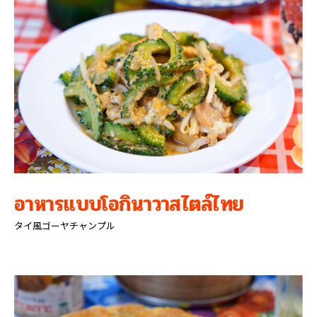
อาหารแบบโอกินาวาสไตล์ไทย
タイ風ゴーヤチャンプル