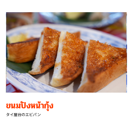
ขนมปังหน้ากุ้ง
タイ屋台のエビパン