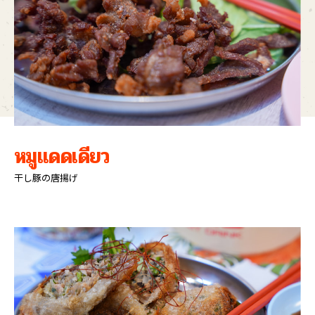
หมูแดดเดียว
干し豚の唐揚げ