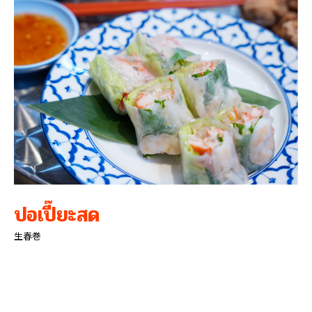
ปอเปี๊ยะสด
生春巻