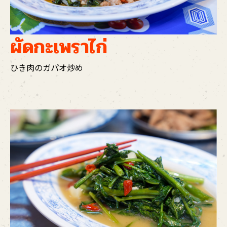
ผัดกะเพราไก่
ひき肉のガパオ炒め