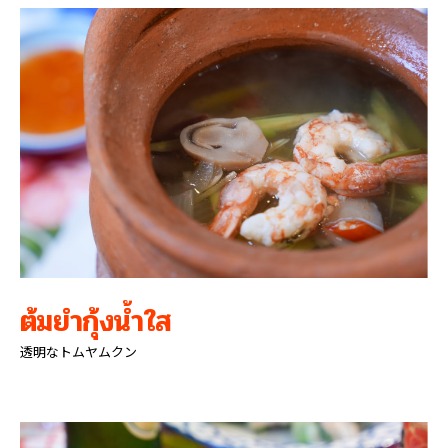
ต้มยำกุ้งน้ำใส
透明なトムヤムクン