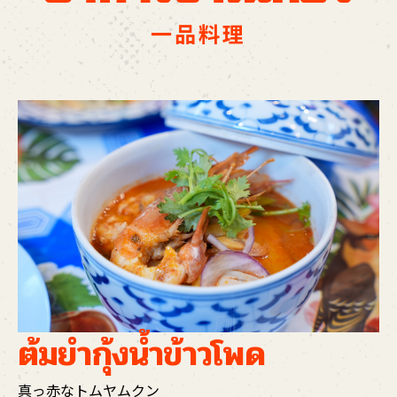
一品料理
ต้มยำกุ้งน้ำข้าวโพด
真っ赤なトムヤムクン