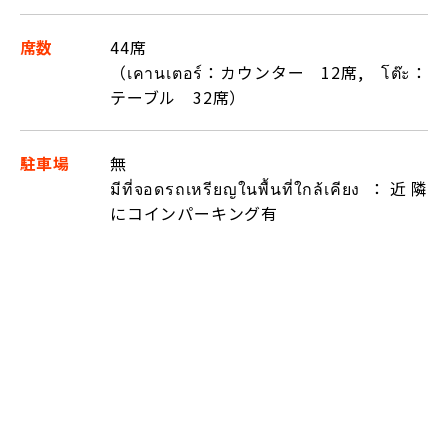
席数
44席
（เคานเตอร์：カウンター 12席, โต๊ะ：
テーブル 32席）
駐車場
無
มีที่จอดรถเหรียญในพื้นที่ใกล้เคียง ：近隣
にコインパーキング有