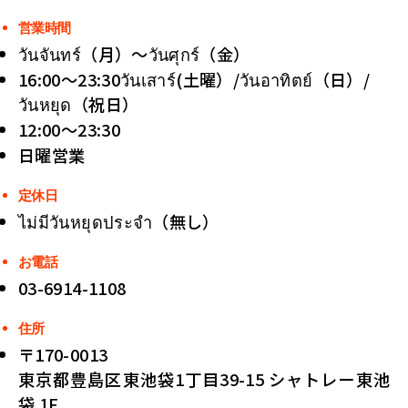
営業時間
วันจันทร์（月）〜วันศุกร์（金）
16:00〜23:30วันเสาร์(土曜）/วันอาทิตย์（日）/
วันหยุด（祝日）
12:00〜23:30
日曜営業
定休日
ไม่มีวันหยุดประจำ（無し）
お電話
03-6914-1108
住所
〒170-0013
東京都豊島区東池袋1丁目39-15 シャトレー東池
袋 1F