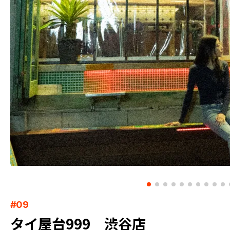
#09
タイ屋台999 渋谷店